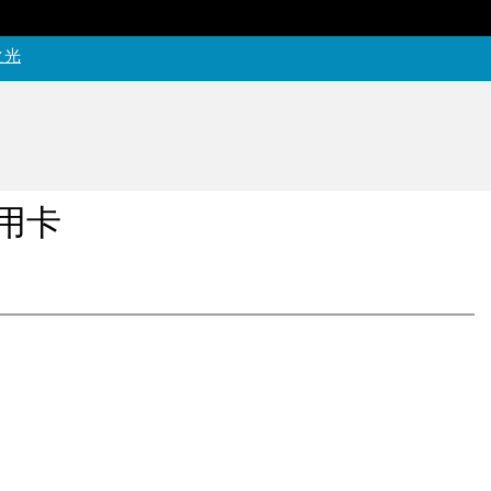
青岛北极之光视觉创意文化传媒专业的宣传片拍摄制作
之光
用卡