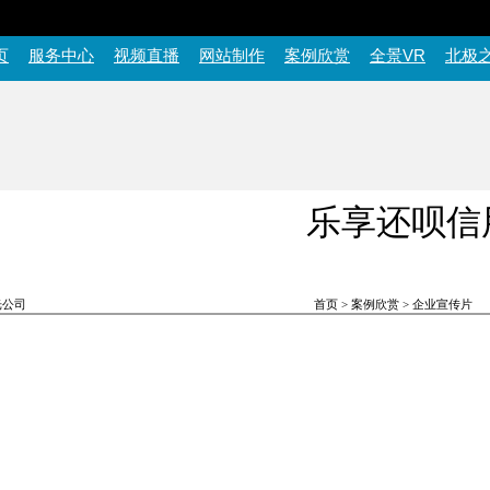
页
服务中心
视频直播
网站制作
案例欣赏
全景VR
北极
乐享还呗信
：青岛北极之光公司
首页 > 案例欣赏 > 企业宣传片