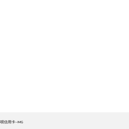
呗信用卡
--MG