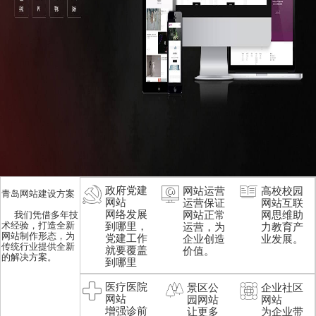
政府党建
网站运营
高校校园
青岛网站建设方案
网站
运营保证
网站互联
网络发展
我们凭借多年技
网站正常
网思维助
术经验，打造全新
到哪里，
运营，为
力教育产
网站制作形态，为
党建工作
企业创造
业发展。
传统行业提供全新
就要覆盖
价值。
的解决方案。
到哪里
医疗医院
景区公
企业社区
网站
园网站
网站
增强诊前
让更多
为企业带