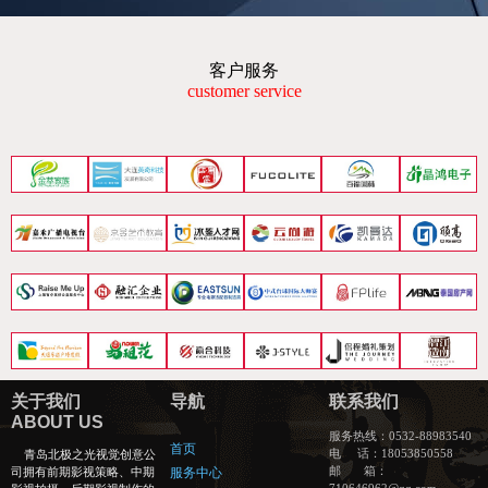
客户服务
customer service
关于我们
导航
联系我们
ABOUT US
服务热线：
0532-88983540
首页
电 话：18053850558
青岛北极之光视觉创意公
邮 箱：
司拥有前期影视策略、中期
服务中心