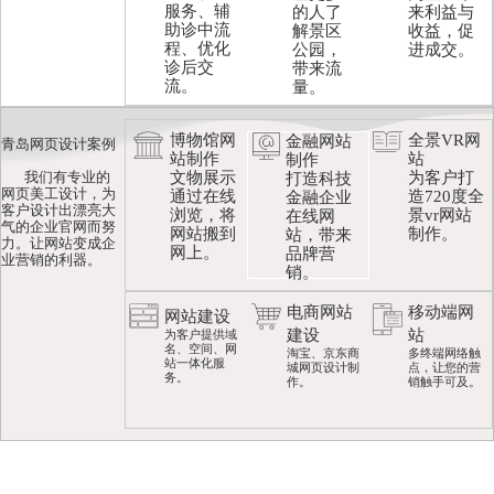
服务、辅
的人了
来利益与
助诊中流
解景区
收益，促
程、优化
公园，
进成交。
诊后交
带来流
流。
量。
博物馆网
全景VR网
金融网站
青岛网页设计案例
站制作
站
制作
我们有专业的
文物展示
为客户打
打造科技
网页美工设计，为
通过在线
造720度全
金融企业
客户设计出漂亮大
浏览，将
景vr网站
在线网
气的企业官网而努
网站搬到
制作。
站，带来
力。让网站变成企
网上。
品牌营
业营销的利器。
销。
电商网站
移动端网
网站建设
建设
站
为客户提供域
名、空间、网
淘宝、京东商
多终端网络触
站一体化服
城网页设计制
点，让您的营
务。
作。
销触手可及。