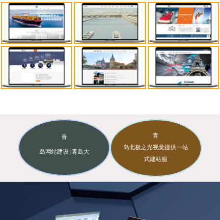
青
青
岛北极之光视觉提供一站
岛网站建设
青岛大
|
式建站服
网页设计
青岛网络公司
青岛网站
务
,
为您省心、省时、省钱
!
为您提供
|
|
域名、空间、备案、青岛网站设
开发
青岛做网站的公司
北极之光
|
-
计、青岛网站制作、青岛运营管
视觉一直专注
设计一个好的网站，
理、青岛定制设计、网站改版升